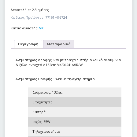
Αποστολή σε 2-3 ημέρες
Κωδικός Προϊόντος:
77161-476724
Κατασκευαστής:
VK
Περιγραφή
Μεταφορικά
Ανεμιστήρας οροφής 65w με τηλεχειριστήριο λευκό αλουμίνιο
& ξύλο ανοιχτό ø132cm VK/04241/AIR/W
Ανεμιστήρας Οροφής 132εκ με τηλεχειριστήριο
Διάμετρος: 132 εκ.
3 ταχύτητες
3 Φτερά
Ισχύς: 65W
Τηλεχειριστήριο