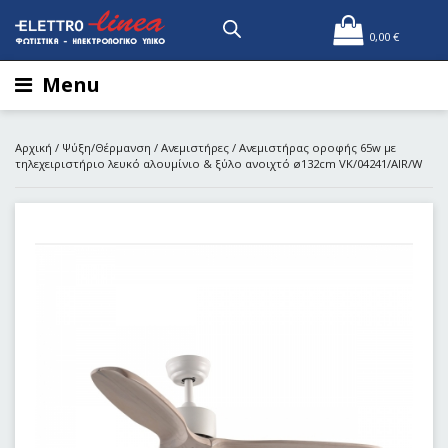
0,00
€
Menu
Αρχική
/
Ψύξη/Θέρμανση
/
Ανεμιστήρες
/ Ανεμιστήρας οροφής 65w με
τηλεχειριστήριο λευκό αλουμίνιο & ξύλο ανοιχτό ø132cm VK/04241/AIR/W