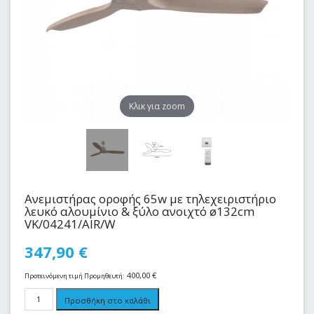
Kλικ για zoom
Ανεμιστήρας οροφής 65w με τηλεχειριστήριο
λευκό αλουμίνιο & ξύλο ανοιχτό ø132cm
VK/04241/AIR/W
347,90
€
400,00
€
Προτεινόμενη τιμή Προμηθευτή:
Προσθήκη στο καλάθι