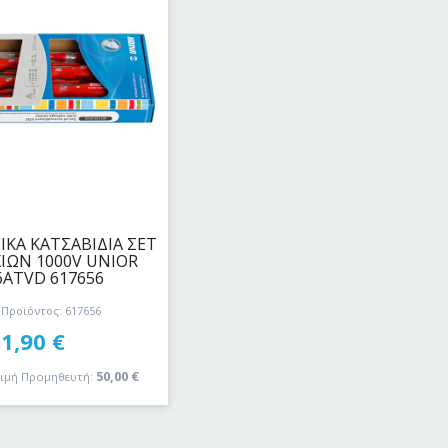
ΚΑ ΚΑΤΣΑΒΙΔΙΑ ΣΕΤ
ΙΩΝ 1000V UNIOR
6ATVD 617656
Προϊόντος: 617656
31,90
€
50,00
€
τιμή Προμηθευτή: